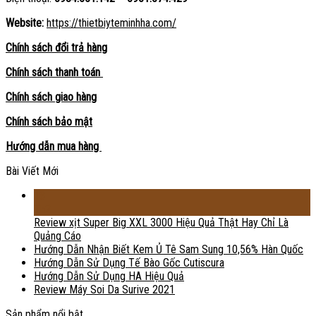
Website:
https://thietbiyteminhha.com/
Chính sách đổi trả hàng
Chính sách thanh toán
Chính sách giao hàng
Chính sách bảo mật
Hướng dẫn mua hàng
Bài Viết Mới
18
Th2
Review xịt Super Big XXL 3000 Hiệu Quả Thật Hay Chỉ Là
Quảng Cáo
Hướng Dẫn Nhận Biết Kem Ủ Tê Sam Sung 10,56% Hàn Quốc
Hướng Dẫn Sử Dụng Tế Bào Gốc Cutiscura
Hướng Dẫn Sử Dụng HA Hiệu Quả
Review Máy Soi Da Surive 2021
Sản phẩm nổi bật