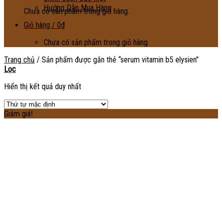
Hướng Dẫn Mua Hàng
Chưa có sản phẩm trong giỏ hàng.
Giỏ hàng /
0
₫
Chưa có sản phẩm trong giỏ hàng.
Trang chủ
/
Sản phẩm được gắn thẻ “serum vitamin b5 elysien”
Lọc
Hiển thị kết quả duy nhất
Giảm giá!