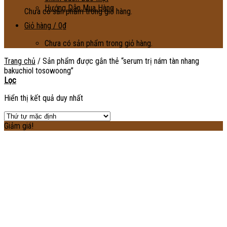
Hướng Dẫn Mua Hàng
Chưa có sản phẩm trong giỏ hàng.
Giỏ hàng /
0
₫
Chưa có sản phẩm trong giỏ hàng.
Trang chủ
/
Sản phẩm được gắn thẻ “serum trị nám tàn nhang
bakuchiol tosowoong”
Lọc
Hiển thị kết quả duy nhất
Giảm giá!