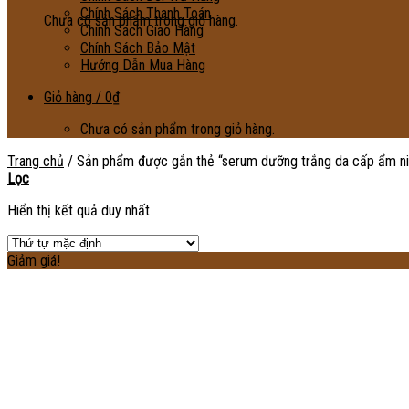
Chính Sách Thanh Toán
Chưa có sản phẩm trong giỏ hàng.
Chính Sách Giao Hàng
Chính Sách Bảo Mật
Hướng Dẫn Mua Hàng
Giỏ hàng /
0
₫
Chưa có sản phẩm trong giỏ hàng.
Trang chủ
/
Sản phẩm được gắn thẻ “serum dưỡng trắng da cấp ẩm n
Lọc
Hiển thị kết quả duy nhất
Giảm giá!