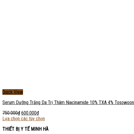
Quick View
Serum Dưỡng Trắng Da Trị Thâm Niacinamide 10% TXA 4% Tosowoo
750.000
₫
600.000
₫
Lựa chọn các tùy chọn
THIẾT BỊ Y TẾ MINH HÀ