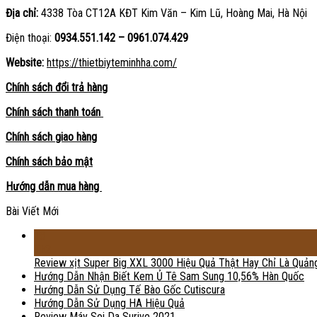
Địa chỉ:
4338 Tòa CT12A KĐT Kim Văn – Kim Lũ, Hoàng Mai, Hà Nội
Điện thoại:
0934.551.142 – 0961.074.429
Website:
https://thietbiyteminhha.com/
Chính sách đổi trả hàng
Chính sách thanh toán
Chính sách giao hàng
Chính sách bảo mật
Hướng dẫn mua hàng
Bài Viết Mới
18
Th2
Review xịt Super Big XXL 3000 Hiệu Quả Thật Hay Chỉ Là Quản
Hướng Dẫn Nhận Biết Kem Ủ Tê Sam Sung 10,56% Hàn Quốc
Hướng Dẫn Sử Dụng Tế Bào Gốc Cutiscura
Hướng Dẫn Sử Dụng HA Hiệu Quả
Review Máy Soi Da Surive 2021