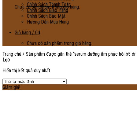
Chính Sách Thanh Toán
Chưa có sản phẩm trong giỏ hàng.
Chính Sách Giao Hàng
Chính Sách Bảo Mật
Hướng Dẫn Mua Hàng
Giỏ hàng /
0
₫
Chưa có sản phẩm trong giỏ hàng.
Trang chủ
/
Sản phẩm được gắn thẻ “serum dưỡng ẩm phục hồi b5 dr 
Lọc
Hiển thị kết quả duy nhất
Giảm giá!