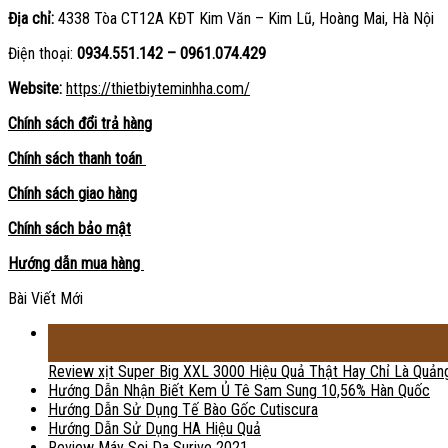
Địa chỉ:
4338 Tòa CT12A KĐT Kim Văn – Kim Lũ, Hoàng Mai, Hà Nội
Điện thoại:
0934.551.142 – 0961.074.429
Website:
https://thietbiyteminhha.com/
Chính sách đổi trả hàng
Chính sách thanh toán
Chính sách giao hàng
Chính sách bảo mật
Hướng dẫn mua hàng
Bài Viết Mới
18
Th2
Review xịt Super Big XXL 3000 Hiệu Quả Thật Hay Chỉ Là Quản
Hướng Dẫn Nhận Biết Kem Ủ Tê Sam Sung 10,56% Hàn Quốc
Hướng Dẫn Sử Dụng Tế Bào Gốc Cutiscura
Hướng Dẫn Sử Dụng HA Hiệu Quả
Review Máy Soi Da Surive 2021