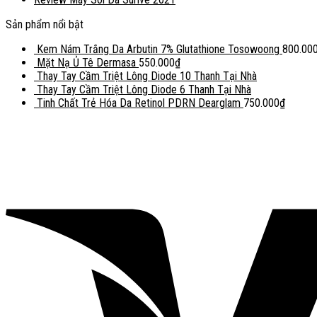
Sản phẩm nổi bật
Kem Nám Trắng Da Arbutin 7% Glutathione Tosowoong
800.00
Mặt Nạ Ủ Tê Dermasa
550.000
₫
Thay Tay Cầm Triệt Lông Diode 10 Thanh Tại Nhà
Thay Tay Cầm Triệt Lông Diode 6 Thanh Tại Nhà
Tinh Chất Trẻ Hóa Da Retinol PDRN Dearglam
750.000
₫