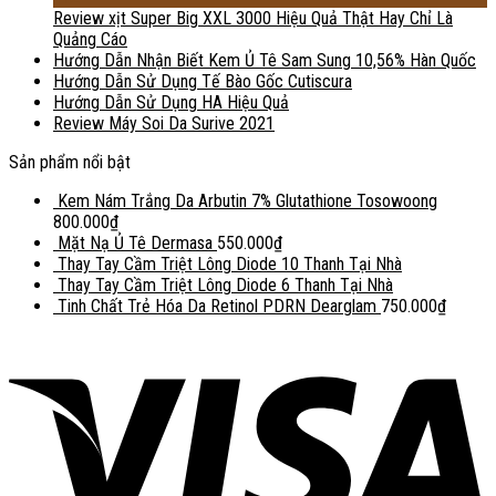
Review xịt Super Big XXL 3000 Hiệu Quả Thật Hay Chỉ Là
Quảng Cáo
Hướng Dẫn Nhận Biết Kem Ủ Tê Sam Sung 10,56% Hàn Quốc
Hướng Dẫn Sử Dụng Tế Bào Gốc Cutiscura
Hướng Dẫn Sử Dụng HA Hiệu Quả
Review Máy Soi Da Surive 2021
Sản phẩm nổi bật
Kem Nám Trắng Da Arbutin 7% Glutathione Tosowoong
800.000
₫
Mặt Nạ Ủ Tê Dermasa
550.000
₫
Thay Tay Cầm Triệt Lông Diode 10 Thanh Tại Nhà
Thay Tay Cầm Triệt Lông Diode 6 Thanh Tại Nhà
Tinh Chất Trẻ Hóa Da Retinol PDRN Dearglam
750.000
₫