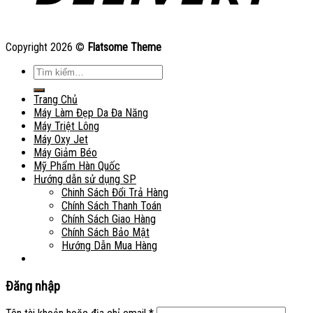
Copyright 2026 ©
Flatsome Theme
Tìm
kiếm:
Trang Chủ
Máy Làm Đẹp Da Đa Năng
Máy Triệt Lông
Máy Oxy Jet
Máy Giảm Béo
Mỹ Phẩm Hàn Quốc
Hướng dẫn sử dụng SP
Chinh Sách Đổi Trả Hàng
Chính Sách Thanh Toán
Chính Sách Giao Hàng
Chính Sách Bảo Mật
Hướng Dẫn Mua Hàng
Đăng nhập