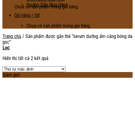
Hướng Dẫn Mua Hàng
Chưa có sản phẩm trong giỏ hàng.
Giỏ hàng /
0
₫
Chưa có sản phẩm trong giỏ hàng.
Trang chủ
/
Sản phẩm được gắn thẻ “serum dưỡng ẩm căng bóng da
gsc”
Lọc
Hiển thị tất cả 2 kết quả
Giảm giá!