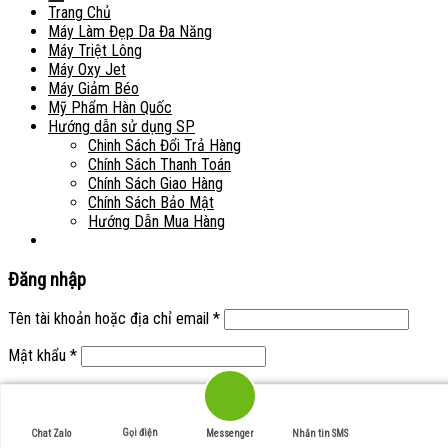
Trang Chủ
Máy Làm Đẹp Da Đa Năng
Máy Triệt Lông
Máy Oxy Jet
Máy Giảm Béo
Mỹ Phẩm Hàn Quốc
Hướng dẫn sử dụng SP
Chinh Sách Đổi Trả Hàng
Chính Sách Thanh Toán
Chính Sách Giao Hàng
Chính Sách Bảo Mật
Hướng Dẫn Mua Hàng
Đăng nhập
Tên tài khoản hoặc địa chỉ email
*
Mật khẩu
*
Ghi nhớ mật khẩu
Đăng nhập
Quên mật khẩu?
Gọi điện
Chat Zalo
Messenger
Nhắn tin SMS