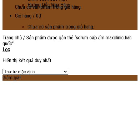
Hướng Dẫn Mua Hàng
Chưa có sản phẩm trong giỏ hàng.
Giỏ hàng /
0
₫
Chưa có sản phẩm trong giỏ hàng.
Trang chủ
/
Sản phẩm được gắn thẻ “serum cấp ẩm maxclinic hàn
quốc”
Lọc
Hiển thị kết quả duy nhất
Giảm giá!