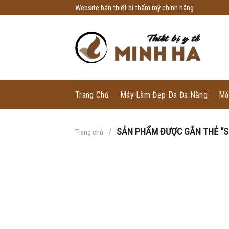
Skip
Website bán thiết bị thẩm mỹ chính hãng
to
content
Trang Chủ
Máy Làm Đẹp Da Đa Năng
Má
/
SẢN PHẨM ĐƯỢC GẮN THẺ “S
Trang chủ