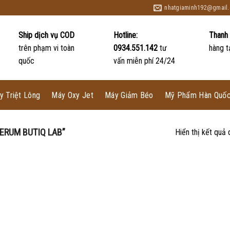
nhatgiaminh192@gmail
Ship dịch vụ COD
Hotline:
Thanh 
trên phạm vi toàn
0934.551.142
tư
hàng t
quốc
vấn miễn phí 24/24
y Triệt Lông
Máy Oxy Jet
Máy Giảm Béo
Mỹ Phẩm Hàn Quố
ERUM BUTIQ LAB”
Hiển thị kết quả 