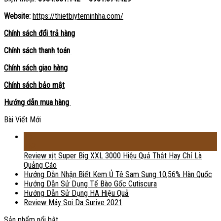
Website:
https://thietbiyteminhha.com/
Chính sách đổi trả hàng
Chính sách thanh toán
Chính sách giao hàng
Chính sách bảo mật
Hướng dẫn mua hàng
Bài Viết Mới
18
Th2
Review xịt Super Big XXL 3000 Hiệu Quả Thật Hay Chỉ Là
Quảng Cáo
Hướng Dẫn Nhận Biết Kem Ủ Tê Sam Sung 10,56% Hàn Quốc
Hướng Dẫn Sử Dụng Tế Bào Gốc Cutiscura
Hướng Dẫn Sử Dụng HA Hiệu Quả
Review Máy Soi Da Surive 2021
Sản phẩm nổi bật