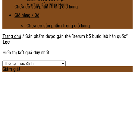
Hướng Dẫn Mua Hàng
Chưa có sản phẩm trong giỏ hàng.
Giỏ hàng /
0
₫
Chưa có sản phẩm trong giỏ hàng.
Trang chủ
/
Sản phẩm được gắn thẻ “serum b5 butiq lab hàn quốc”
Lọc
Hiển thị kết quả duy nhất
Giảm giá!