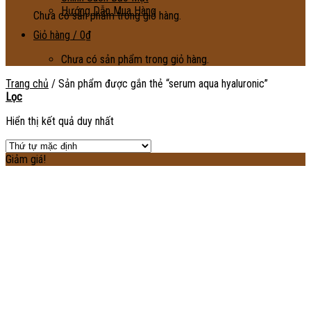
Hướng Dẫn Mua Hàng
Chưa có sản phẩm trong giỏ hàng.
Giỏ hàng /
0
₫
Chưa có sản phẩm trong giỏ hàng.
Trang chủ
/
Sản phẩm được gắn thẻ “serum aqua hyaluronic”
Lọc
Hiển thị kết quả duy nhất
Giảm giá!