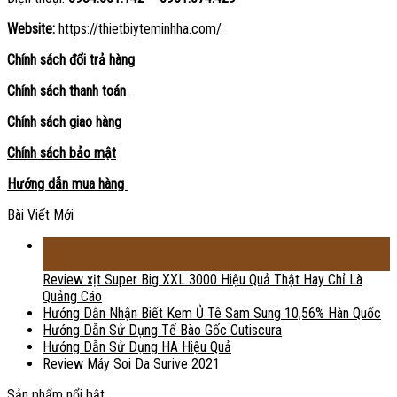
Website:
https://thietbiyteminhha.com/
Chính sách đổi trả hàng
Chính sách thanh toán
Chính sách giao hàng
Chính sách bảo mật
Hướng dẫn mua hàng
Bài Viết Mới
18
Th2
Review xịt Super Big XXL 3000 Hiệu Quả Thật Hay Chỉ Là
Quảng Cáo
Hướng Dẫn Nhận Biết Kem Ủ Tê Sam Sung 10,56% Hàn Quốc
Hướng Dẫn Sử Dụng Tế Bào Gốc Cutiscura
Hướng Dẫn Sử Dụng HA Hiệu Quả
Review Máy Soi Da Surive 2021
Sản phẩm nổi bật