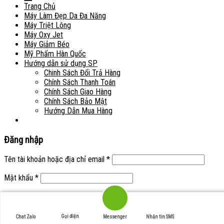
Trang Chủ
Máy Làm Đẹp Da Đa Năng
Máy Triệt Lông
Máy Oxy Jet
Máy Giảm Béo
Mỹ Phẩm Hàn Quốc
Hướng dẫn sử dụng SP
Chinh Sách Đổi Trả Hàng
Chính Sách Thanh Toán
Chính Sách Giao Hàng
Chính Sách Bảo Mật
Hướng Dẫn Mua Hàng
Đăng nhập
Tên tài khoản hoặc địa chỉ email
*
Mật khẩu
*
Ghi nhớ mật khẩu
Đăng nhập
Quên mật khẩu?
Gọi điện
Chat Zalo
Messenger
Nhắn tin SMS