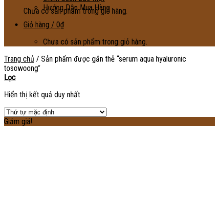
Hướng Dẫn Mua Hàng
Chưa có sản phẩm trong giỏ hàng.
Giỏ hàng /
0
₫
Chưa có sản phẩm trong giỏ hàng.
Trang chủ
/
Sản phẩm được gắn thẻ “serum aqua hyaluronic
tosowoong”
Lọc
Hiển thị kết quả duy nhất
Giảm giá!