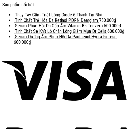
Sản phẩm nổi bật
Thay Tay Cầm Triệt Lông Diode 6 Thanh Tại Nhà
Tinh Chất Trẻ Hóa Da Retinol PDRN Dearglam
750.000
₫
Serum Phục Hồi Da Cấp Ẩm Vitamin B5 Tenzero
500.000
₫
Tinh Chất Se Khít Lỗ Chân Lông Giảm Mụn Dr Cella
600.000
₫
Serum Dưỡng Ẩm Phục Hồi Da Panthenol Hydra Fiorese
600.000
₫