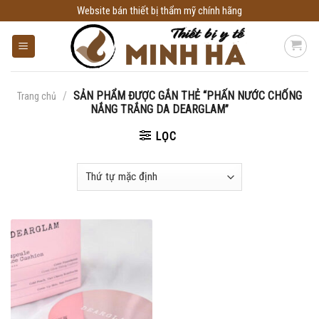
Skip
Website bán thiết bị thẩm mỹ chính hãng
to
content
/
SẢN PHẨM ĐƯỢC GẮN THẺ “PHẤN NƯỚC CHỐNG
Trang chủ
NẮNG TRẮNG DA DEARGLAM”
LỌC