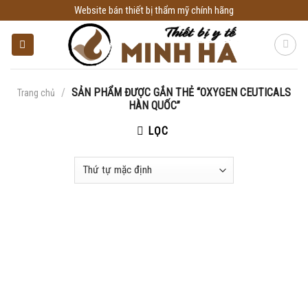
Skip
Website bán thiết bị thẩm mỹ chính hãng
to
content
/
SẢN PHẨM ĐƯỢC GẮN THẺ “OXYGEN CEUTICALS
Trang chủ
HÀN QUỐC”
LỌC