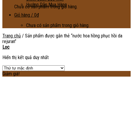
Hướng Dẫn Mua Hàng
Chưa có sản phẩm trong giỏ hàng.
Giỏ hàng /
0
₫
Chưa có sản phẩm trong giỏ hàng.
Trang chủ
/
Sản phẩm được gắn thẻ “nước hoa hồng phục hồi da
rejuran”
Lọc
Hiển thị kết quả duy nhất
Giảm giá!