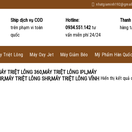
nhatgiaminh192@gmai
Ship dịch vụ COD
Hotline:
Thanh
trên phạm vi toàn
0934.551.142
tư
hàng t
quốc
vấn miễn phí 24/24
y Triệt Lông
Máy Oxy Jet
Máy Giảm Béo
Mỹ Phẩm Hàn Quố
Y TRIỆT LÔNG 360,MÁY TRIỆT LÔNG IPL,MÁY
HR,MÁY TRIỆT LÔNG SHR,MÁY TRIỆT LÔNG VĨNH
Hiển thị kết quả 