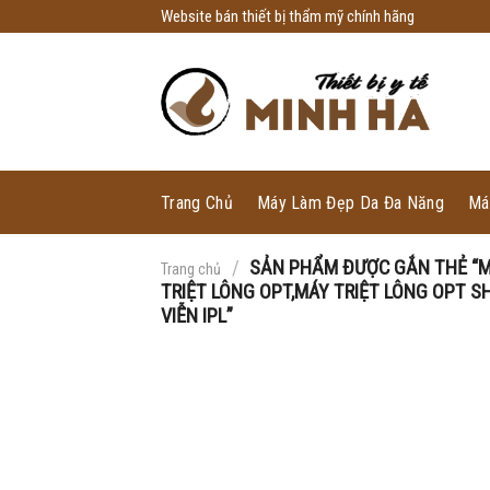
Skip
Website bán thiết bị thẩm mỹ chính hãng
to
content
Trang Chủ
Máy Làm Đẹp Da Đa Năng
Má
/
SẢN PHẨM ĐƯỢC GẮN THẺ “MÁ
Trang chủ
TRIỆT LÔNG OPT,MÁY TRIỆT LÔNG OPT S
VIỄN IPL”