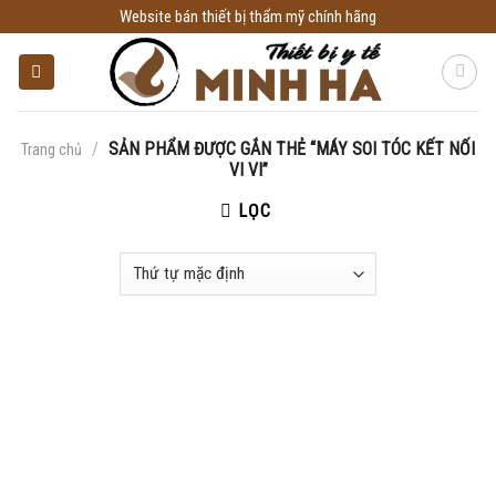
Skip
Website bán thiết bị thẩm mỹ chính hãng
to
content
/
SẢN PHẨM ĐƯỢC GẮN THẺ “MÁY SOI TÓC KẾT NỐI
Trang chủ
VI VI”
LỌC