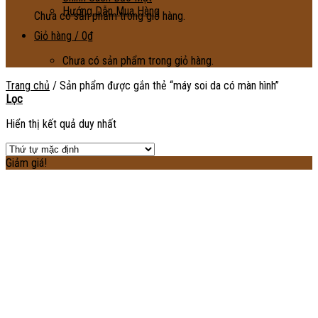
Hướng Dẫn Mua Hàng
Chưa có sản phẩm trong giỏ hàng.
Giỏ hàng /
0
₫
Chưa có sản phẩm trong giỏ hàng.
Trang chủ
/
Sản phẩm được gắn thẻ “máy soi da có màn hình”
Lọc
Hiển thị kết quả duy nhất
Giảm giá!