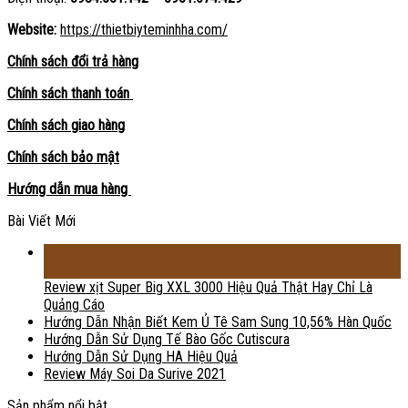
Website:
https://thietbiyteminhha.com/
Chính sách đổi trả hàng
Chính sách thanh toán
Chính sách giao hàng
Chính sách bảo mật
Hướng dẫn mua hàng
Bài Viết Mới
18
Th2
Review xịt Super Big XXL 3000 Hiệu Quả Thật Hay Chỉ Là
Quảng Cáo
Hướng Dẫn Nhận Biết Kem Ủ Tê Sam Sung 10,56% Hàn Quốc
Hướng Dẫn Sử Dụng Tế Bào Gốc Cutiscura
Hướng Dẫn Sử Dụng HA Hiệu Quả
Review Máy Soi Da Surive 2021
Sản phẩm nổi bật