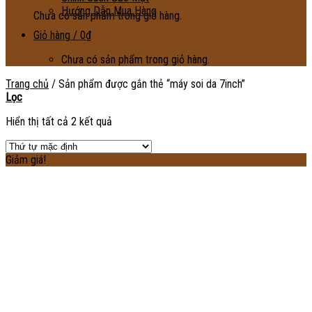
Hướng Dẫn Mua Hàng
Chưa có sản phẩm trong giỏ hàng.
Giỏ hàng /
0
₫
Chưa có sản phẩm trong giỏ hàng.
Trang chủ
/
Sản phẩm được gắn thẻ “máy soi da 7inch”
Lọc
Hiển thị tất cả 2 kết quả
Giảm giá!