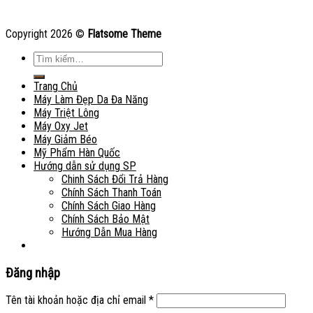
Copyright 2026 ©
Flatsome Theme
Tìm
kiếm:
Trang Chủ
Máy Làm Đẹp Da Đa Năng
Máy Triệt Lông
Máy Oxy Jet
Máy Giảm Béo
Mỹ Phẩm Hàn Quốc
Hướng dẫn sử dụng SP
Chinh Sách Đổi Trả Hàng
Chính Sách Thanh Toán
Chính Sách Giao Hàng
Chính Sách Bảo Mật
Hướng Dẫn Mua Hàng
Đăng nhập
Tên tài khoản hoặc địa chỉ email
*