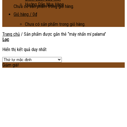
Hướng Dẫn Mua Hàng
Chưa có sản phẩm trong giỏ hàng.
Giỏ hàng /
0
₫
Chưa có sản phẩm trong giỏ hàng.
Trang chủ
/
Sản phẩm được gắn thẻ “máy nhấn mí palama”
Lọc
Hiển thị kết quả duy nhất
Giảm giá!