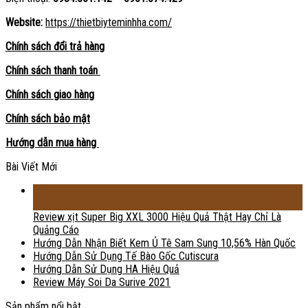
Website:
https://thietbiyteminhha.com/
Chính sách đổi trả hàng
Chính sách thanh toán
Chính sách giao hàng
Chính sách bảo mật
Hướng dẫn mua hàng
Bài Viết Mới
18
Th2
Review xịt Super Big XXL 3000 Hiệu Quả Thật Hay Chỉ Là
Quảng Cáo
Hướng Dẫn Nhận Biết Kem Ủ Tê Sam Sung 10,56% Hàn Quốc
Hướng Dẫn Sử Dụng Tế Bào Gốc Cutiscura
Hướng Dẫn Sử Dụng HA Hiệu Quả
Review Máy Soi Da Surive 2021
Sản phẩm nổi bật