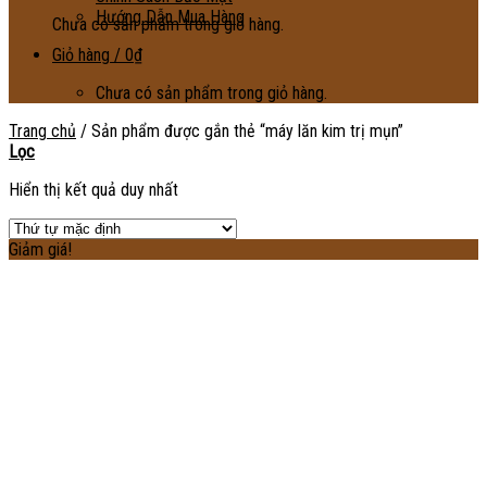
Hướng Dẫn Mua Hàng
Chưa có sản phẩm trong giỏ hàng.
Giỏ hàng /
0
₫
Chưa có sản phẩm trong giỏ hàng.
Trang chủ
/
Sản phẩm được gắn thẻ “máy lăn kim trị mụn”
Lọc
Hiển thị kết quả duy nhất
Giảm giá!