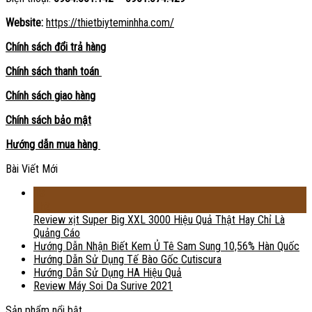
Website:
https://thietbiyteminhha.com/
Chính sách đổi trả hàng
Chính sách thanh toán
Chính sách giao hàng
Chính sách bảo mật
Hướng dẫn mua hàng
Bài Viết Mới
18
Th2
Review xịt Super Big XXL 3000 Hiệu Quả Thật Hay Chỉ Là
Quảng Cáo
Hướng Dẫn Nhận Biết Kem Ủ Tê Sam Sung 10,56% Hàn Quốc
Hướng Dẫn Sử Dụng Tế Bào Gốc Cutiscura
Hướng Dẫn Sử Dụng HA Hiệu Quả
Review Máy Soi Da Surive 2021
Sản phẩm nổi bật