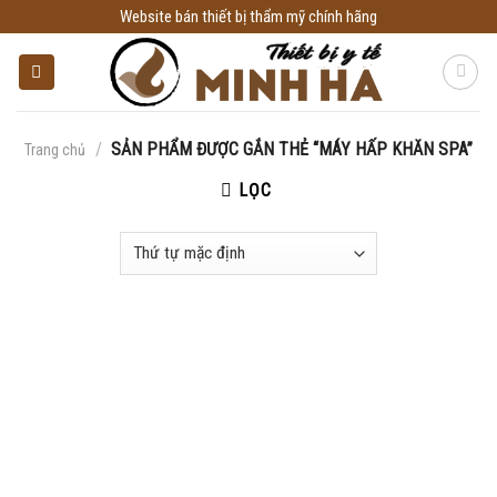
Skip
Website bán thiết bị thẩm mỹ chính hãng
to
content
/
SẢN PHẨM ĐƯỢC GẮN THẺ “MÁY HẤP KHĂN SPA”
Trang chủ
LỌC