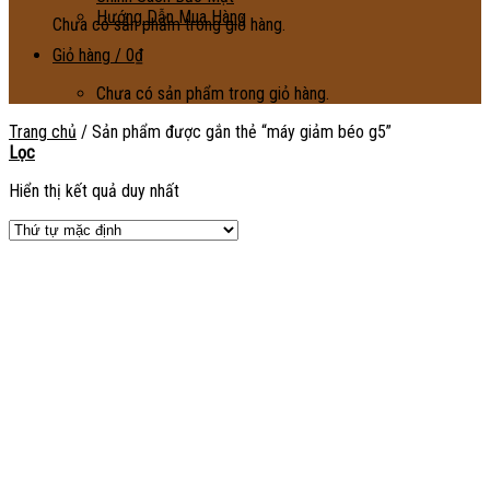
Hướng Dẫn Mua Hàng
Chưa có sản phẩm trong giỏ hàng.
Giỏ hàng /
0
₫
Chưa có sản phẩm trong giỏ hàng.
Trang chủ
/
Sản phẩm được gắn thẻ “máy giảm béo g5”
Lọc
Hiển thị kết quả duy nhất