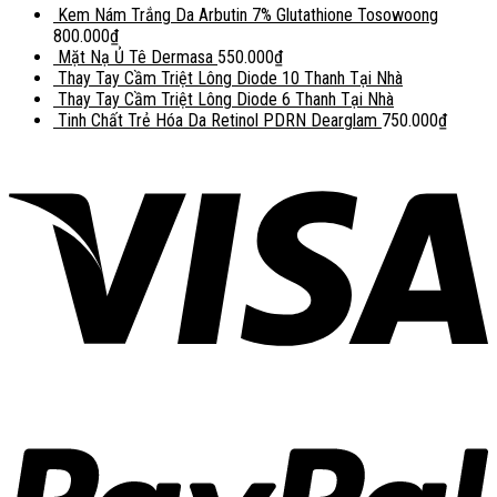
Kem Nám Trắng Da Arbutin 7% Glutathione Tosowoong
800.000
₫
Mặt Nạ Ủ Tê Dermasa
550.000
₫
Thay Tay Cầm Triệt Lông Diode 10 Thanh Tại Nhà
Thay Tay Cầm Triệt Lông Diode 6 Thanh Tại Nhà
Tinh Chất Trẻ Hóa Da Retinol PDRN Dearglam
750.000
₫