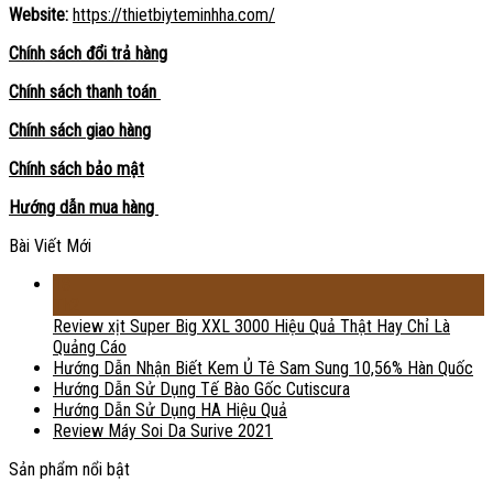
Website:
https://thietbiyteminhha.com/
Chính sách đổi trả hàng
Chính sách thanh toán
Chính sách giao hàng
Chính sách bảo mật
Hướng dẫn mua hàng
Bài Viết Mới
18
Th2
Review xịt Super Big XXL 3000 Hiệu Quả Thật Hay Chỉ Là
Quảng Cáo
Hướng Dẫn Nhận Biết Kem Ủ Tê Sam Sung 10,56% Hàn Quốc
Hướng Dẫn Sử Dụng Tế Bào Gốc Cutiscura
Hướng Dẫn Sử Dụng HA Hiệu Quả
Review Máy Soi Da Surive 2021
Sản phẩm nổi bật