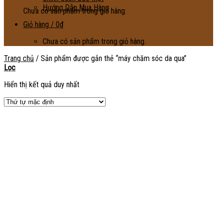
Hướng Dẫn Mua Hàng
Chưa có sản phẩm trong giỏ hàng.
Giỏ hàng /
0
₫
Chưa có sản phẩm trong giỏ hàng.
Trang chủ
/
Sản phẩm được gắn thẻ “máy chăm sóc da qua”
Lọc
Hiển thị kết quả duy nhất