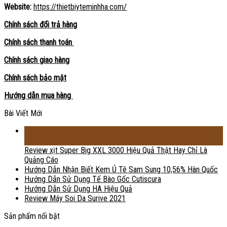
Website:
https://thietbiyteminhha.com/
Chính sách đổi trả hàng
Chính sách thanh toán
Chính sách giao hàng
Chính sách bảo mật
Hướng dẫn mua hàng
Bài Viết Mới
18
Th2
Review xịt Super Big XXL 3000 Hiệu Quả Thật Hay Chỉ Là
Quảng Cáo
Hướng Dẫn Nhận Biết Kem Ủ Tê Sam Sung 10,56% Hàn Quốc
Hướng Dẫn Sử Dụng Tế Bào Gốc Cutiscura
Hướng Dẫn Sử Dụng HA Hiệu Quả
Review Máy Soi Da Surive 2021
Sản phẩm nổi bật