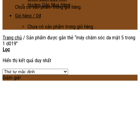
Hướng Dẫn Mua Hàng
Chưa có sản phẩm trong giỏ hàng.
Giỏ hàng /
0
₫
Chưa có sản phẩm trong giỏ hàng.
Trang chủ
/
Sản phẩm được gắn thẻ “máy chăm sóc da mặt 5 trong
1 d019”
Lọc
Hiển thị kết quả duy nhất
Giảm giá!