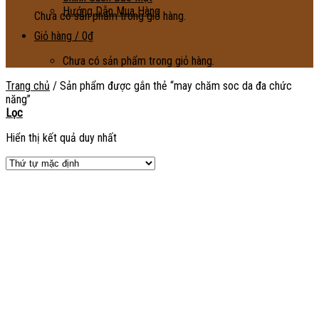
Hướng Dẫn Mua Hàng
Chưa có sản phẩm trong giỏ hàng.
Giỏ hàng /
0
₫
Chưa có sản phẩm trong giỏ hàng.
Trang chủ
/
Sản phẩm được gắn thẻ “may chăm soc da đa chức
năng”
Lọc
Hiển thị kết quả duy nhất