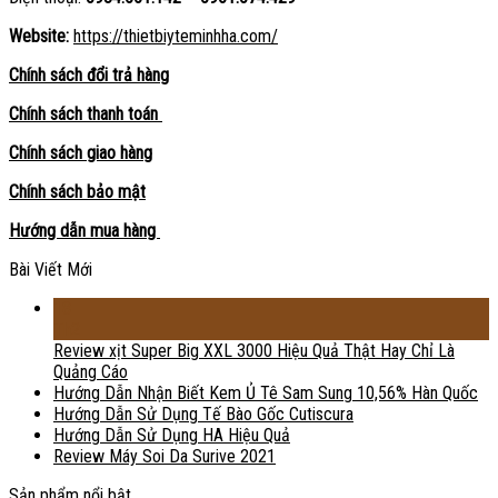
Website:
https://thietbiyteminhha.com/
Chính sách đổi trả hàng
Chính sách thanh toán
Chính sách giao hàng
Chính sách bảo mật
Hướng dẫn mua hàng
Bài Viết Mới
18
Th2
Review xịt Super Big XXL 3000 Hiệu Quả Thật Hay Chỉ Là
Quảng Cáo
Hướng Dẫn Nhận Biết Kem Ủ Tê Sam Sung 10,56% Hàn Quốc
Hướng Dẫn Sử Dụng Tế Bào Gốc Cutiscura
Hướng Dẫn Sử Dụng HA Hiệu Quả
Review Máy Soi Da Surive 2021
Sản phẩm nổi bật