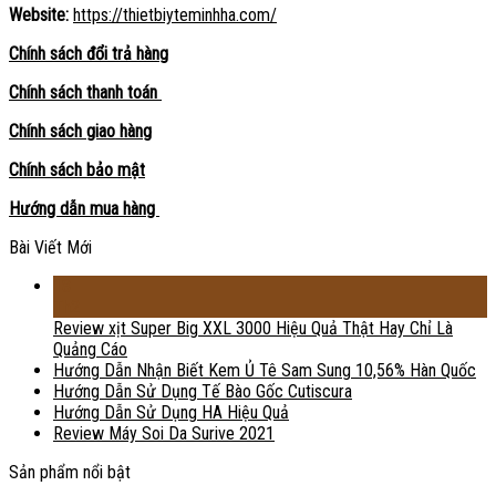
Website:
https://thietbiyteminhha.com/
Chính sách đổi trả hàng
Chính sách thanh toán
Chính sách giao hàng
Chính sách bảo mật
Hướng dẫn mua hàng
Bài Viết Mới
18
Th2
Review xịt Super Big XXL 3000 Hiệu Quả Thật Hay Chỉ Là
Quảng Cáo
Hướng Dẫn Nhận Biết Kem Ủ Tê Sam Sung 10,56% Hàn Quốc
Hướng Dẫn Sử Dụng Tế Bào Gốc Cutiscura
Hướng Dẫn Sử Dụng HA Hiệu Quả
Review Máy Soi Da Surive 2021
Sản phẩm nổi bật