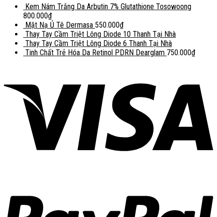
Kem Nám Trắng Da Arbutin 7% Glutathione Tosowoong
800.000
₫
Mặt Nạ Ủ Tê Dermasa
550.000
₫
Thay Tay Cầm Triệt Lông Diode 10 Thanh Tại Nhà
Thay Tay Cầm Triệt Lông Diode 6 Thanh Tại Nhà
Tinh Chất Trẻ Hóa Da Retinol PDRN Dearglam
750.000
₫