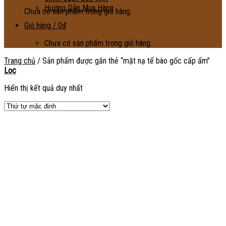
Hướng Dẫn Mua Hàng
Chưa có sản phẩm trong giỏ hàng.
Giỏ hàng /
0
₫
Chưa có sản phẩm trong giỏ hàng.
Trang chủ
/
Sản phẩm được gắn thẻ “mặt nạ tế bào gốc cấp ẩm”
Lọc
Hiển thị kết quả duy nhất