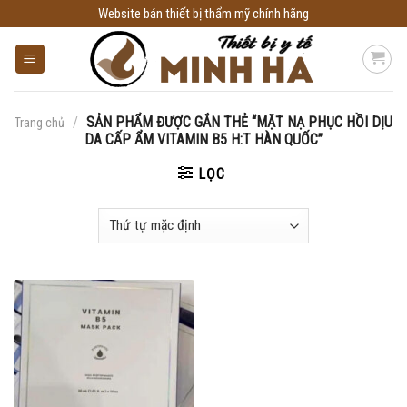
Skip
Website bán thiết bị thẩm mỹ chính hãng
to
content
/
SẢN PHẨM ĐƯỢC GẮN THẺ “MẶT NẠ PHỤC HỒI DỊU
Trang chủ
DA CẤP ẨM VITAMIN B5 H:T HÀN QUỐC”
LỌC