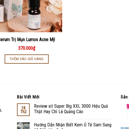
Serum Trị Mụn Lumos Acne Mỹ
370.000
₫
THÊM VÀO GIỎ HÀNG
Bài Viết Mới
Sản 
Review xịt Super Big XXL 3000 Hiệu Quả
18
,
Thật Hay Chỉ Là Quảng Cáo
Th2
Hướng Dẫn Nhận Biết Kem Ủ Tê Sam Sung