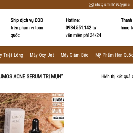
nhatgiaminh192@gmail
Ship dịch vụ COD
Hotline:
Thanh 
trên phạm vi toàn
0934.551.142
tư
hàng t
quốc
vấn miễn phí 24/24
y Triệt Lông
Máy Oxy Jet
Máy Giảm Béo
Mỹ Phẩm Hàn Quố
UMOS ACNE SERUM TRỊ MỤN”
Hiển thị kết quả 