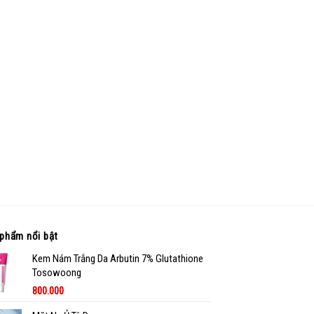
phẩm nổi bật
Kem Nám Trắng Da Arbutin 7% Glutathione
Tosowoong
800.000