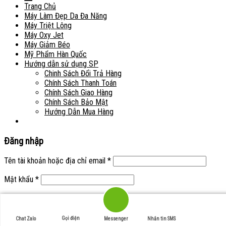
Trang Chủ
Máy Làm Đẹp Da Đa Năng
Máy Triệt Lông
Máy Oxy Jet
Máy Giảm Béo
Mỹ Phẩm Hàn Quốc
Hướng dẫn sử dụng SP
Chinh Sách Đổi Trả Hàng
Chính Sách Thanh Toán
Chính Sách Giao Hàng
Chính Sách Bảo Mật
Hướng Dẫn Mua Hàng
Đăng nhập
Tên tài khoản hoặc địa chỉ email
*
Mật khẩu
*
Ghi nhớ mật khẩu
Đăng nhập
Quên mật khẩu?
Gọi điện
Chat Zalo
Messenger
Nhắn tin SMS