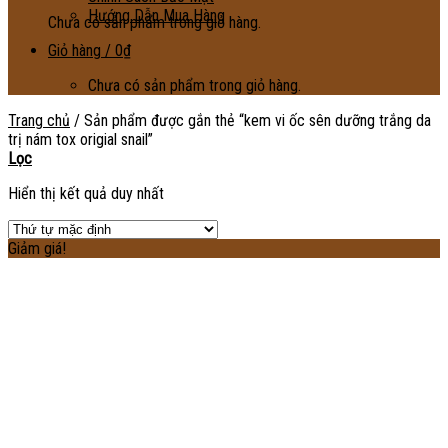
Hướng Dẫn Mua Hàng
Chưa có sản phẩm trong giỏ hàng.
Giỏ hàng /
0
₫
Chưa có sản phẩm trong giỏ hàng.
Trang chủ
/
Sản phẩm được gắn thẻ “kem vi ốc sên dưỡng trắng da
trị nám tox origial snail”
Lọc
Hiển thị kết quả duy nhất
Giảm giá!