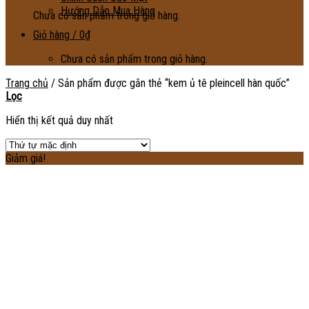
Hướng Dẫn Mua Hàng
Chưa có sản phẩm trong giỏ hàng.
Giỏ hàng /
0
₫
Chưa có sản phẩm trong giỏ hàng.
Trang chủ
/
Sản phẩm được gắn thẻ “kem ủ tê pleincell hàn quốc”
Lọc
Hiển thị kết quả duy nhất
Giảm giá!