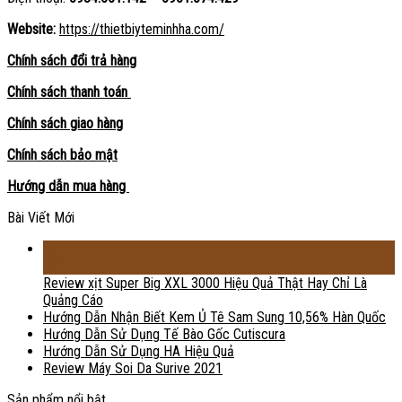
Website:
https://thietbiyteminhha.com/
Chính sách đổi trả hàng
Chính sách thanh toán
Chính sách giao hàng
Chính sách bảo mật
Hướng dẫn mua hàng
Bài Viết Mới
18
Th2
Review xịt Super Big XXL 3000 Hiệu Quả Thật Hay Chỉ Là
Quảng Cáo
Hướng Dẫn Nhận Biết Kem Ủ Tê Sam Sung 10,56% Hàn Quốc
Hướng Dẫn Sử Dụng Tế Bào Gốc Cutiscura
Hướng Dẫn Sử Dụng HA Hiệu Quả
Review Máy Soi Da Surive 2021
Sản phẩm nổi bật