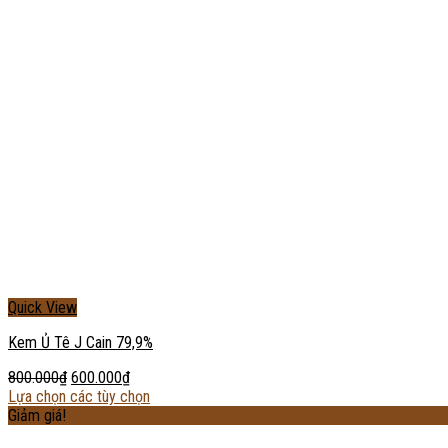
Quick View
Kem Ủ Tê J Cain 79,9%
800.000
₫
600.000
₫
Lựa chọn các tùy chọn
Giảm giá!