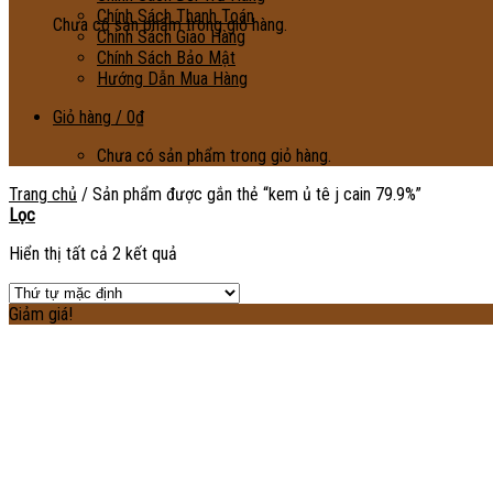
Chính Sách Thanh Toán
Chưa có sản phẩm trong giỏ hàng.
Chính Sách Giao Hàng
Chính Sách Bảo Mật
Hướng Dẫn Mua Hàng
Giỏ hàng /
0
₫
Chưa có sản phẩm trong giỏ hàng.
Trang chủ
/
Sản phẩm được gắn thẻ “kem ủ tê j cain 79.9%”
Lọc
Hiển thị tất cả 2 kết quả
Giảm giá!