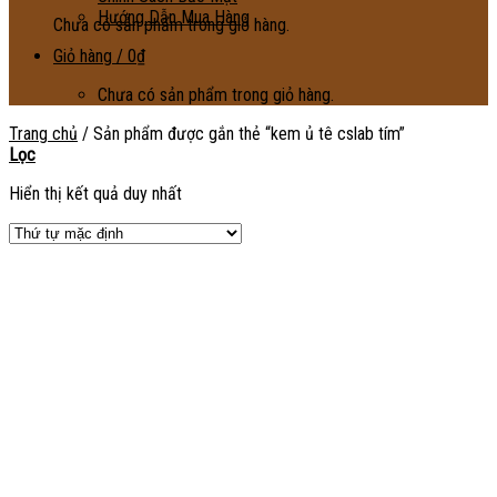
Hướng Dẫn Mua Hàng
Chưa có sản phẩm trong giỏ hàng.
Giỏ hàng /
0
₫
Chưa có sản phẩm trong giỏ hàng.
Trang chủ
/
Sản phẩm được gắn thẻ “kem ủ tê cslab tím”
Lọc
Hiển thị kết quả duy nhất