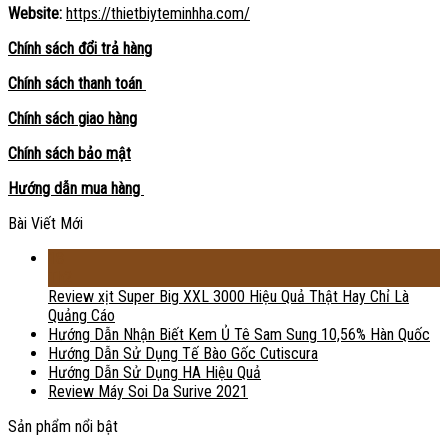
Website:
https://thietbiyteminhha.com/
Chính sách đổi trả hàng
Chính sách thanh toán
Chính sách giao hàng
Chính sách bảo mật
Hướng dẫn mua hàng
Bài Viết Mới
18
Th2
Review xịt Super Big XXL 3000 Hiệu Quả Thật Hay Chỉ Là
Quảng Cáo
Hướng Dẫn Nhận Biết Kem Ủ Tê Sam Sung 10,56% Hàn Quốc
Hướng Dẫn Sử Dụng Tế Bào Gốc Cutiscura
Hướng Dẫn Sử Dụng HA Hiệu Quả
Review Máy Soi Da Surive 2021
Sản phẩm nổi bật