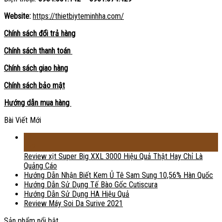
Website:
https://thietbiyteminhha.com/
Chính sách đổi trả hàng
Chính sách thanh toán
Chính sách giao hàng
Chính sách bảo mật
Hướng dẫn mua hàng
Bài Viết Mới
18
Th2
Review xịt Super Big XXL 3000 Hiệu Quả Thật Hay Chỉ Là
Quảng Cáo
Hướng Dẫn Nhận Biết Kem Ủ Tê Sam Sung 10,56% Hàn Quốc
Hướng Dẫn Sử Dụng Tế Bào Gốc Cutiscura
Hướng Dẫn Sử Dụng HA Hiệu Quả
Review Máy Soi Da Surive 2021
Sản phẩm nổi bật