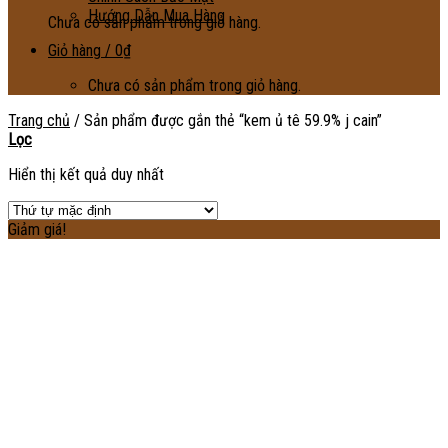
Hướng Dẫn Mua Hàng
Chưa có sản phẩm trong giỏ hàng.
Giỏ hàng /
0
₫
Chưa có sản phẩm trong giỏ hàng.
Trang chủ
/
Sản phẩm được gắn thẻ “kem ủ tê 59.9% j cain”
Lọc
Hiển thị kết quả duy nhất
Giảm giá!