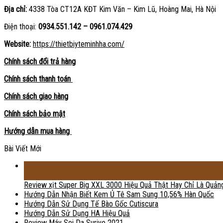
Địa chỉ:
4338 Tòa CT12A KĐT Kim Văn – Kim Lũ, Hoàng Mai, Hà Nội
Điện thoại:
0934.551.142 – 0961.074.429
Website:
https://thietbiyteminhha.com/
Chính sách đổi trả hàng
Chính sách thanh toán
Chính sách giao hàng
Chính sách bảo mật
Hướng dẫn mua hàng
Bài Viết Mới
18
Th2
Review xịt Super Big XXL 3000 Hiệu Quả Thật Hay Chỉ Là Quản
Hướng Dẫn Nhận Biết Kem Ủ Tê Sam Sung 10,56% Hàn Quốc
Hướng Dẫn Sử Dụng Tế Bào Gốc Cutiscura
Hướng Dẫn Sử Dụng HA Hiệu Quả
Review Máy Soi Da Surive 2021