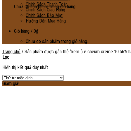
Chính Sách Thanh Toán
Chưa có sản phẩm trong giỏ hàng.
Chính Sách Giao Hàng
Chính Sách Bảo Mật
Hướng Dẫn Mua Hàng
Giỏ hàng /
0
₫
Chưa có sản phẩm trong giỏ hàng.
Trang chủ
/
Sản phẩm được gắn thẻ “kem ủ ê cheum creme 10.56% h
Lọc
Hiển thị kết quả duy nhất
Giảm giá!