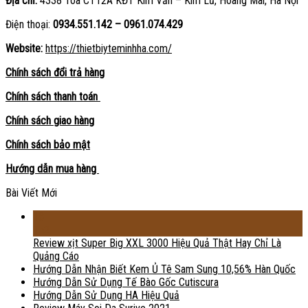
Địa chỉ:
4338 Tòa CT12A KĐT Kim Văn – Kim Lũ, Hoàng Mai, Hà Nội
Điện thoại:
0934.551.142 – 0961.074.429
Website:
https://thietbiyteminhha.com/
Chính sách đổi trả hàng
Chính sách thanh toán
Chính sách giao hàng
Chính sách bảo mật
Hướng dẫn mua hàng
Bài Viết Mới
18
Th2
Review xịt Super Big XXL 3000 Hiệu Quả Thật Hay Chỉ Là
Quảng Cáo
Hướng Dẫn Nhận Biết Kem Ủ Tê Sam Sung 10,56% Hàn Quốc
Hướng Dẫn Sử Dụng Tế Bào Gốc Cutiscura
Hướng Dẫn Sử Dụng HA Hiệu Quả