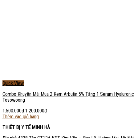
Quick View
Combo Khuyến Mãi Mua 2 Kem Arbutin 5% Tặng 1 Serum Hyaluronic
Tosowoong
1.500.000
₫
1.200.000
₫
Thêm vào giỏ hàng
THIẾT BỊ Y TẾ MINH HÀ