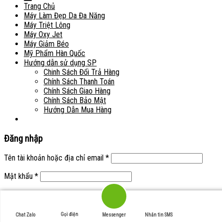
Trang Chủ
Máy Làm Đẹp Da Đa Năng
Máy Triệt Lông
Máy Oxy Jet
Máy Giảm Béo
Mỹ Phẩm Hàn Quốc
Hướng dẫn sử dụng SP
Chinh Sách Đổi Trả Hàng
Chính Sách Thanh Toán
Chính Sách Giao Hàng
Chính Sách Bảo Mật
Hướng Dẫn Mua Hàng
Đăng nhập
Tên tài khoản hoặc địa chỉ email
*
Mật khẩu
*
Ghi nhớ mật khẩu
Đăng nhập
Quên mật khẩu?
Gọi điện
Chat Zalo
Messenger
Nhắn tin SMS