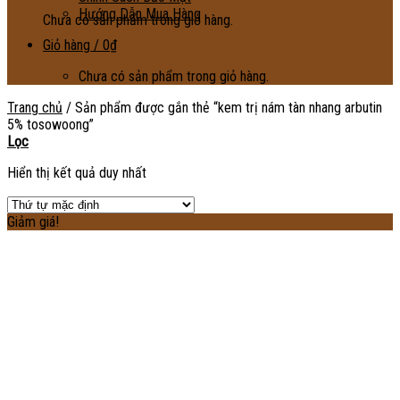
Hướng Dẫn Mua Hàng
Chưa có sản phẩm trong giỏ hàng.
Giỏ hàng /
0
₫
Chưa có sản phẩm trong giỏ hàng.
Trang chủ
/
Sản phẩm được gắn thẻ “kem trị nám tàn nhang arbutin
5% tosowoong”
Lọc
Hiển thị kết quả duy nhất
Giảm giá!