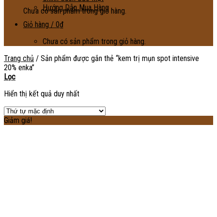
Hướng Dẫn Mua Hàng
Chưa có sản phẩm trong giỏ hàng.
Giỏ hàng /
0
₫
Chưa có sản phẩm trong giỏ hàng.
Trang chủ
/
Sản phẩm được gắn thẻ “kem trị mụn spot intensive
20% enka”
Lọc
Hiển thị kết quả duy nhất
Giảm giá!