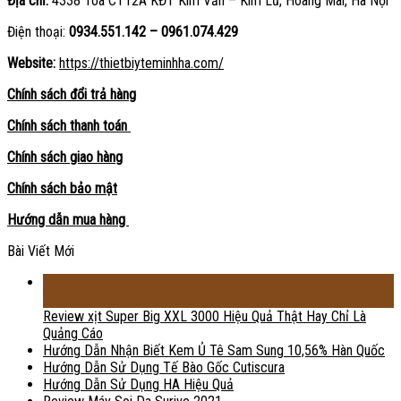
Địa chỉ:
4338 Tòa CT12A KĐT Kim Văn – Kim Lũ, Hoàng Mai, Hà Nội
Điện thoại:
0934.551.142 – 0961.074.429
Website:
https://thietbiyteminhha.com/
Chính sách đổi trả hàng
Chính sách thanh toán
Chính sách giao hàng
Chính sách bảo mật
Hướng dẫn mua hàng
Bài Viết Mới
18
Th2
Review xịt Super Big XXL 3000 Hiệu Quả Thật Hay Chỉ Là
Quảng Cáo
Hướng Dẫn Nhận Biết Kem Ủ Tê Sam Sung 10,56% Hàn Quốc
Hướng Dẫn Sử Dụng Tế Bào Gốc Cutiscura
Hướng Dẫn Sử Dụng HA Hiệu Quả