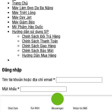
Trang Chủ
Máy Làm Đẹp Da Đa Năng
Máy Triệt Lông
Máy Oxy Jet
Máy Giảm Béo
Mỹ Phẩm Hàn Quốc
Hướng dẫn sử dụng SP
Chinh Sách Đổi Trả Hàng
Chính Sách Thanh Toán
Chính Sách Giao Hàng
Chính Sách Bảo Mật
Hướng Dẫn Mua Hàng
Đăng nhập
Tên tài khoản hoặc địa chỉ email
*
Mật khẩu
*
Ghi nhớ mật khẩu
Đăng nhập
Quên mật khẩu?
Gọi điện
Chat Zalo
Messenger
Nhắn tin SMS