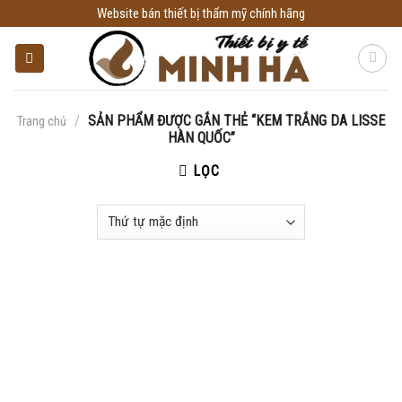
Skip
Website bán thiết bị thẩm mỹ chính hãng
to
content
/
SẢN PHẨM ĐƯỢC GẮN THẺ “KEM TRẮNG DA LISSE
Trang chủ
HÀN QUỐC”
LỌC