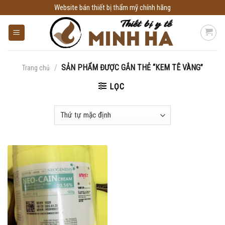
Skip
Website bán thiết bị thẩm mỹ chính hãng
to
content
/
SẢN PHẨM ĐƯỢC GẮN THẺ “KEM TÊ VÀNG”
Trang chủ
LỌC