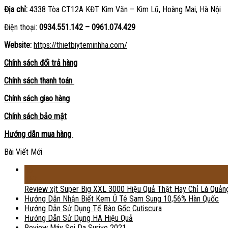
Địa chỉ:
4338 Tòa CT12A KĐT Kim Văn – Kim Lũ, Hoàng Mai, Hà Nội
Điện thoại:
0934.551.142 – 0961.074.429
Website:
https://thietbiyteminhha.com/
Chính sách đổi trả hàng
Chính sách thanh toán
Chính sách giao hàng
Chính sách bảo mật
Hướng dẫn mua hàng
Bài Viết Mới
18
Th2
Review xịt Super Big XXL 3000 Hiệu Quả Thật Hay Chỉ Là Quản
Hướng Dẫn Nhận Biết Kem Ủ Tê Sam Sung 10,56% Hàn Quốc
Hướng Dẫn Sử Dụng Tế Bào Gốc Cutiscura
Hướng Dẫn Sử Dụng HA Hiệu Quả
Review Máy Soi Da Surive 2021