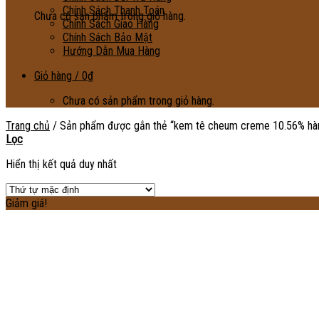
Chính Sách Thanh Toán
Chưa có sản phẩm trong giỏ hàng.
Chính Sách Giao Hàng
Chính Sách Bảo Mật
Hướng Dẫn Mua Hàng
Giỏ hàng /
0
₫
Chưa có sản phẩm trong giỏ hàng.
Trang chủ
/
Sản phẩm được gắn thẻ “kem tê cheum creme 10.56% hà
Lọc
Hiển thị kết quả duy nhất
Giảm giá!