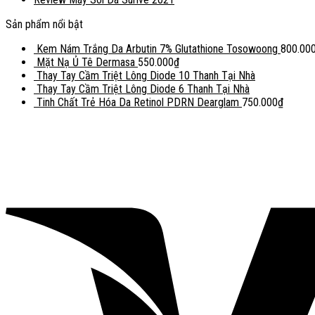
Sản phẩm nổi bật
Kem Nám Trắng Da Arbutin 7% Glutathione Tosowoong
800.00
Mặt Nạ Ủ Tê Dermasa
550.000
₫
Thay Tay Cầm Triệt Lông Diode 10 Thanh Tại Nhà
Thay Tay Cầm Triệt Lông Diode 6 Thanh Tại Nhà
Tinh Chất Trẻ Hóa Da Retinol PDRN Dearglam
750.000
₫