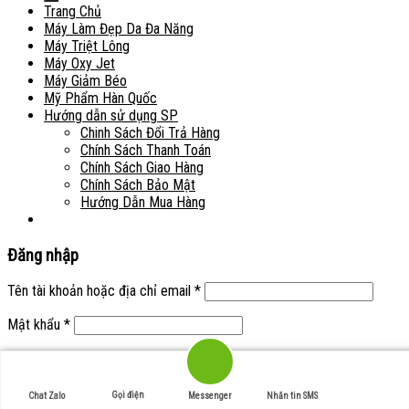
Trang Chủ
Máy Làm Đẹp Da Đa Năng
Máy Triệt Lông
Máy Oxy Jet
Máy Giảm Béo
Mỹ Phẩm Hàn Quốc
Hướng dẫn sử dụng SP
Chinh Sách Đổi Trả Hàng
Chính Sách Thanh Toán
Chính Sách Giao Hàng
Chính Sách Bảo Mật
Hướng Dẫn Mua Hàng
Đăng nhập
Tên tài khoản hoặc địa chỉ email
*
Mật khẩu
*
Ghi nhớ mật khẩu
Đăng nhập
Quên mật khẩu?
Gọi điện
Chat Zalo
Messenger
Nhắn tin SMS