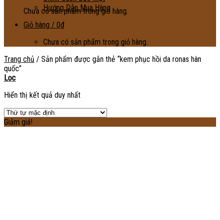
Hướng Dẫn Mua Hàng
Chưa có sản phẩm trong giỏ hàng.
Giỏ hàng /
0
₫
Chưa có sản phẩm trong giỏ hàng.
Trang chủ
/
Sản phẩm được gắn thẻ “kem phục hồi da ronas hàn
quốc”
Lọc
Hiển thị kết quả duy nhất
Giảm giá!