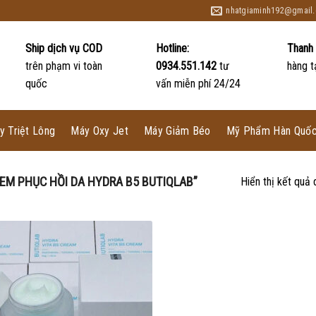
nhatgiaminh192@gmail
Ship dịch vụ COD
Hotline:
Thanh 
trên phạm vi toàn
0934.551.142
tư
hàng t
quốc
vấn miễn phí 24/24
y Triệt Lông
Máy Oxy Jet
Máy Giảm Béo
Mỹ Phẩm Hàn Quố
M PHỤC HỒI DA HYDRA B5 BUTIQLAB”
Hiển thị kết quả 