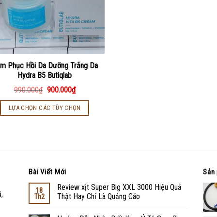
m Phục Hồi Da Dưỡng Trắng Da
Hydra B5 Butiqlab
990.000
₫
900.000
₫
LỰA CHỌN CÁC TÙY CHỌN
Bài Viết Mới
Sản 
Review xịt Super Big XXL 3000 Hiệu Quả
18
,
Thật Hay Chỉ Là Quảng Cáo
Th2