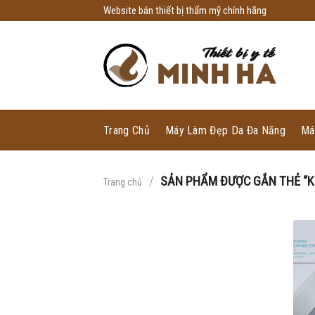
Skip
Website bán thiết bị thẩm mỹ chính hãng
to
content
Trang Chủ
Máy Làm Đẹp Da Đa Năng
Má
/
SẢN PHẨM ĐƯỢC GẮN THẺ “KE
Trang chủ