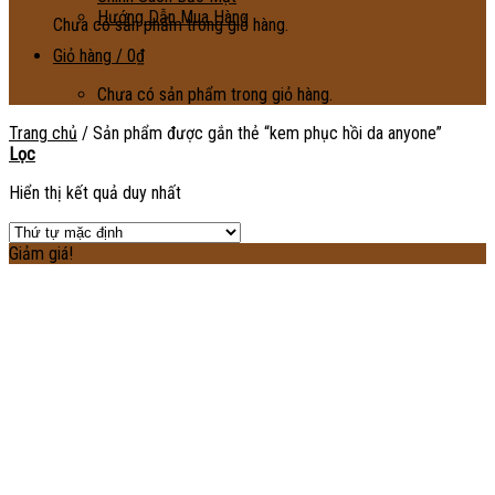
Hướng Dẫn Mua Hàng
Chưa có sản phẩm trong giỏ hàng.
Giỏ hàng /
0
₫
Chưa có sản phẩm trong giỏ hàng.
Trang chủ
/
Sản phẩm được gắn thẻ “kem phục hồi da anyone”
Lọc
Hiển thị kết quả duy nhất
Giảm giá!