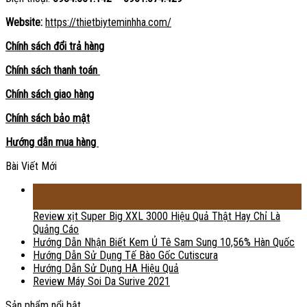
Website:
https://thietbiyteminhha.com/
Chính sách đổi trả hàng
Chính sách thanh toán
Chính sách giao hàng
Chính sách bảo mật
Hướng dẫn mua hàng
Bài Viết Mới
18
Th2
Review xịt Super Big XXL 3000 Hiệu Quả Thật Hay Chỉ Là
Quảng Cáo
Hướng Dẫn Nhận Biết Kem Ủ Tê Sam Sung 10,56% Hàn Quốc
Hướng Dẫn Sử Dụng Tế Bào Gốc Cutiscura
Hướng Dẫn Sử Dụng HA Hiệu Quả
Review Máy Soi Da Surive 2021
Sản phẩm nổi bật