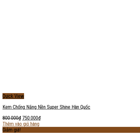
Quick View
Kem Chống Nắng Nền Super Shine Hàn Quốc
800.000
₫
750.000
₫
Thêm vào giỏ hàng
Giảm giá!