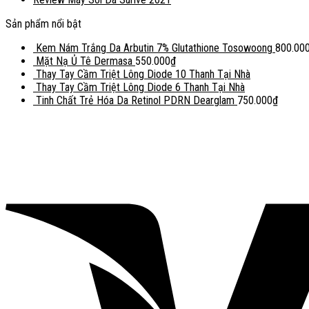
Sản phẩm nổi bật
Kem Nám Trắng Da Arbutin 7% Glutathione Tosowoong
800.00
Mặt Nạ Ủ Tê Dermasa
550.000
₫
Thay Tay Cầm Triệt Lông Diode 10 Thanh Tại Nhà
Thay Tay Cầm Triệt Lông Diode 6 Thanh Tại Nhà
Tinh Chất Trẻ Hóa Da Retinol PDRN Dearglam
750.000
₫