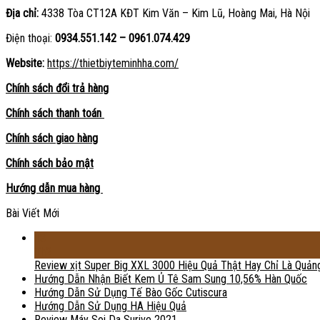
Địa chỉ:
4338 Tòa CT12A KĐT Kim Văn – Kim Lũ, Hoàng Mai, Hà Nội
Điện thoại:
0934.551.142 – 0961.074.429
Website:
https://thietbiyteminhha.com/
Chính sách đổi trả hàng
Chính sách thanh toán
Chính sách giao hàng
Chính sách bảo mật
Hướng dẫn mua hàng
Bài Viết Mới
18
Th2
Review xịt Super Big XXL 3000 Hiệu Quả Thật Hay Chỉ Là Quản
Hướng Dẫn Nhận Biết Kem Ủ Tê Sam Sung 10,56% Hàn Quốc
Hướng Dẫn Sử Dụng Tế Bào Gốc Cutiscura
Hướng Dẫn Sử Dụng HA Hiệu Quả
Review Máy Soi Da Surive 2021