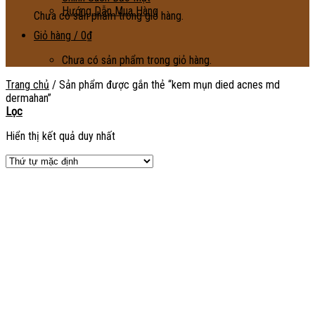
Hướng Dẫn Mua Hàng
Chưa có sản phẩm trong giỏ hàng.
Giỏ hàng /
0
₫
Chưa có sản phẩm trong giỏ hàng.
Trang chủ
/
Sản phẩm được gắn thẻ “kem mụn died acnes md
dermahan”
Lọc
Hiển thị kết quả duy nhất