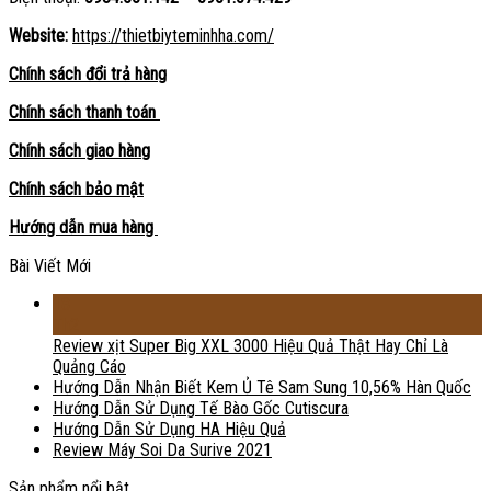
Website:
https://thietbiyteminhha.com/
Chính sách đổi trả hàng
Chính sách thanh toán
Chính sách giao hàng
Chính sách bảo mật
Hướng dẫn mua hàng
Bài Viết Mới
18
Th2
Review xịt Super Big XXL 3000 Hiệu Quả Thật Hay Chỉ Là
Quảng Cáo
Hướng Dẫn Nhận Biết Kem Ủ Tê Sam Sung 10,56% Hàn Quốc
Hướng Dẫn Sử Dụng Tế Bào Gốc Cutiscura
Hướng Dẫn Sử Dụng HA Hiệu Quả
Review Máy Soi Da Surive 2021
Sản phẩm nổi bật