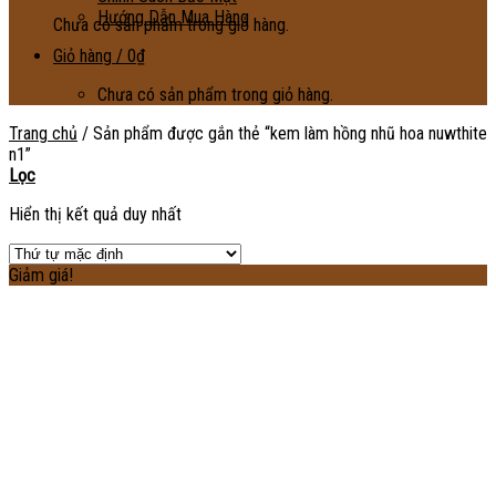
Hướng Dẫn Mua Hàng
Chưa có sản phẩm trong giỏ hàng.
Giỏ hàng /
0
₫
Chưa có sản phẩm trong giỏ hàng.
Trang chủ
/
Sản phẩm được gắn thẻ “kem làm hồng nhũ hoa nuwthite
n1”
Lọc
Hiển thị kết quả duy nhất
Giảm giá!