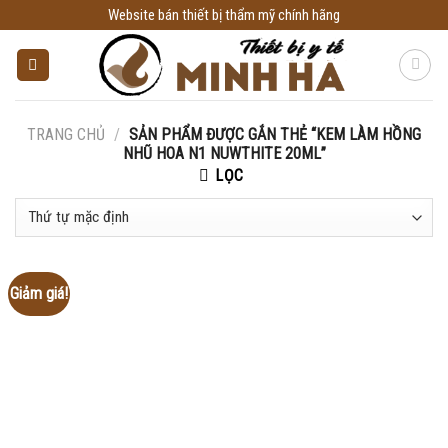
Skip
Website bán thiết bị thẩm mỹ chính hãng
to
content
TRANG CHỦ
/
SẢN PHẨM ĐƯỢC GẮN THẺ “KEM LÀM HỒNG
NHŨ HOA N1 NUWTHITE 20ML”
LỌC
Giảm giá!