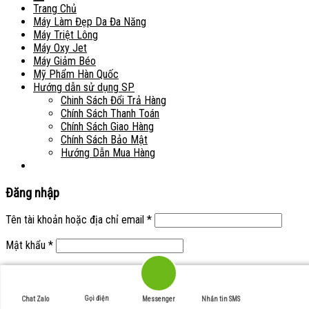
Trang Chủ
Máy Làm Đẹp Da Đa Năng
Máy Triệt Lông
Máy Oxy Jet
Máy Giảm Béo
Mỹ Phẩm Hàn Quốc
Hướng dẫn sử dụng SP
Chinh Sách Đổi Trả Hàng
Chính Sách Thanh Toán
Chính Sách Giao Hàng
Chính Sách Bảo Mật
Hướng Dẫn Mua Hàng
Đăng nhập
Tên tài khoản hoặc địa chỉ email
*
Mật khẩu
*
Ghi nhớ mật khẩu
Đăng nhập
Quên mật khẩu?
Gọi điện
Chat Zalo
Messenger
Nhắn tin SMS