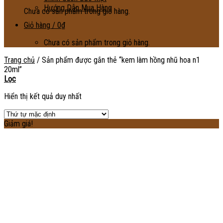
Hướng Dẫn Mua Hàng
Chưa có sản phẩm trong giỏ hàng.
Giỏ hàng /
0
₫
Chưa có sản phẩm trong giỏ hàng.
Trang chủ
/
Sản phẩm được gắn thẻ “kem làm hồng nhũ hoa n1
20ml”
Lọc
Hiển thị kết quả duy nhất
Giảm giá!