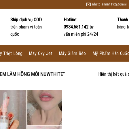
nhatgiaminh192@gmail
Ship dịch vụ COD
Hotline:
Thanh 
trên phạm vi toàn
0934.551.142
tư
hàng t
quốc
vấn miễn phí 24/24
y Triệt Lông
Máy Oxy Jet
Máy Giảm Béo
Mỹ Phẩm Hàn Quố
EM LÀM HỒNG MÔI NUWTHITE”
Hiển thị kết quả 