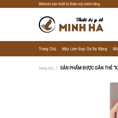
Skip
Website bán thiết bị thẩm mỹ chính hãng
to
content
Trang Chủ
Máy Làm Đẹp Da Đa Năng
Má
/
SẢN PHẨM ĐƯỢC GẮN THẺ “K
Trang chủ