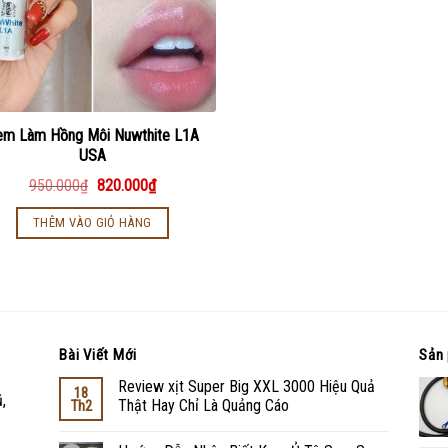
em Làm Hồng Môi Nuwthite L1A
USA
950.000
₫
820.000
₫
THÊM VÀO GIỎ HÀNG
Bài Viết Mới
Sản 
Review xịt Super Big XXL 3000 Hiệu Quả
18
,
Thật Hay Chỉ Là Quảng Cáo
Th2