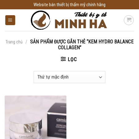
Skip
Website bán thiết bị thẩm mỹ chính hãng
to
content
/
SẢN PHẨM ĐƯỢC GẮN THẺ “KEM HYDRO BALANCE
Trang chủ
COLLAGEN”
LỌC