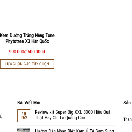
Kem Dưỡng Trắng Nâng Tone
Phytotree X3 Hàn Quốc
990.000
₫
600.000
₫
LỰA CHỌN CÁC TÙY CHỌN
Bài Viết Mới
Sản 
Review xịt Super Big XXL 3000 Hiệu Quả
18
,
Thật Hay Chỉ Là Quảng Cáo
Th2
Than
Hướng Dẫn Nhận Biết Kem Ủ Tê Sam Sung