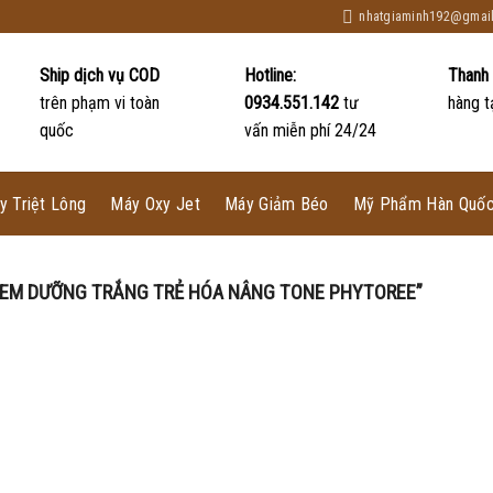
nhatgiaminh192@gmai
Ship dịch vụ COD
Hotline:
Thanh
trên phạm vi toàn
0934.551.142
tư
hàng t
quốc
vấn miễn phí 24/24
y Triệt Lông
Máy Oxy Jet
Máy Giảm Béo
Mỹ Phẩm Hàn Quố
EM DƯỠNG TRẮNG TRẺ HÓA NÂNG TONE PHYTOREE”