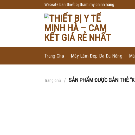
Skip
Website bán thiết bị thẩm mỹ chính hãng
to
content
Trang Chủ
Máy Làm Đẹp Da Đa Năng
Má
/
SẢN PHẨM ĐƯỢC GẮN THẺ “K
Trang chủ